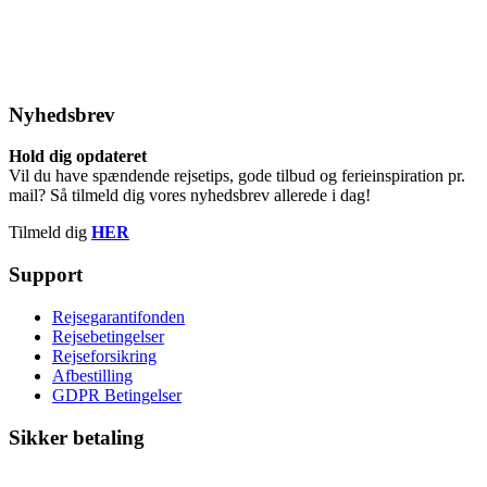
Nyhedsbrev
Hold dig opdateret
Vil du have spændende rejsetips, gode tilbud og ferieinspiration pr.
mail? Så tilmeld dig vores nyhedsbrev allerede i dag!
Tilmeld dig
HER
Support
Rejsegarantifonden
Rejsebetingelser
Rejseforsikring
Afbestilling
GDPR Betingelser
Sikker betaling
På vores side kan du benytte følgende betalingskort: VISA/Dankort