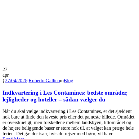
27
apr
27/04/2026
Roberto Gallina
Blog
Indkvartering i Les Contamines: bedste områder,
lejligheder og hoteller – sådan vælger du
Når du skal vælge indkvartering i Les Contamines, er det sjældent
nok bare at finde den laveste pris eller det pæneste billede. Området
er overskueligt, men forskellene mellem landsbyen, liftområdet og
de højere beliggende baser er store nok til, at valget kan præge hele
ferien. Det gælder især, hvis du rejser med børn, vil have...