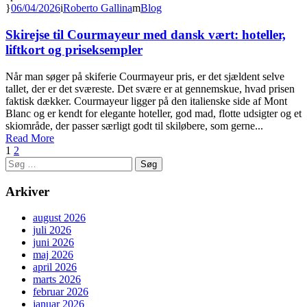
06/04/2026
Roberto Gallina
Blog
Skirejse til Courmayeur med dansk vært: hoteller,
liftkort og priseksempler
Når man søger på skiferie Courmayeur pris, er det sjældent selve
tallet, der er det sværeste. Det svære er at gennemskue, hvad prisen
faktisk dækker. Courmayeur ligger på den italienske side af Mont
Blanc og er kendt for elegante hoteller, god mad, flotte udsigter og et
skiområde, der passer særligt godt til skiløbere, som gerne...
Read More
1
2
Søg
efter:
Arkiver
august 2026
juli 2026
juni 2026
maj 2026
april 2026
marts 2026
februar 2026
januar 2026