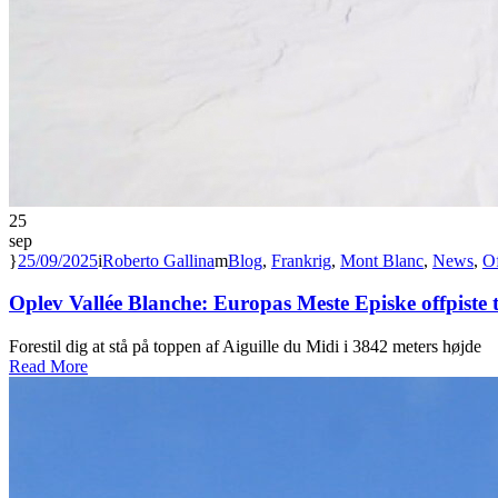
25
sep
25/09/2025
Roberto Gallina
Blog
,
Frankrig
,
Mont Blanc
,
News
,
Of
Oplev Vallée Blanche: Europas Meste Episke offpiste 
Forestil dig at stå på toppen af Aiguille du Midi i 3842 meters højde
Read More