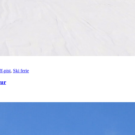
f-pist
,
Ski ferie
tur