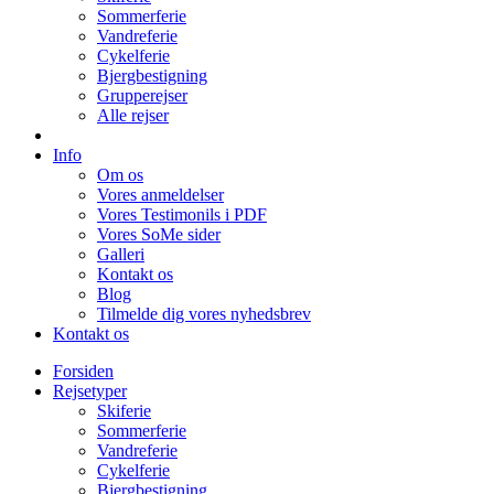
Sommerferie
Vandreferie
Cykelferie
Bjergbestigning
Grupperejser
Alle rejser
Info
Om os
Vores anmeldelser
Vores Testimonils i PDF
Vores SoMe sider
Galleri
Kontakt os
Blog
Tilmelde dig vores nyhedsbrev
Kontakt os
Forsiden
Rejsetyper
Skiferie
Sommerferie
Vandreferie
Cykelferie
Bjergbestigning