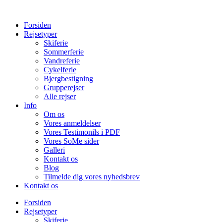
Forsiden
Rejsetyper
Skiferie
Sommerferie
Vandreferie
Cykelferie
Bjergbestigning
Grupperejser
Alle rejser
Info
Om os
Vores anmeldelser
Vores Testimonils i PDF
Vores SoMe sider
Galleri
Kontakt os
Blog
Tilmelde dig vores nyhedsbrev
Kontakt os
Forsiden
Rejsetyper
Skiferie