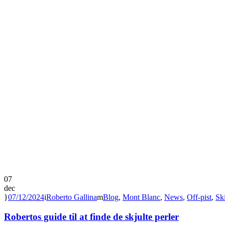
07
dec
07/12/2024
Roberto Gallina
Blog
,
Mont Blanc
,
News
,
Off-pist
,
Ski
Robertos guide til at finde de skjulte perler