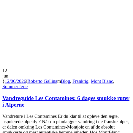
12
jun
12/06/2026
Roberto Gallina
Blog
,
Frankrig
,
Mont Blanc
,
Sommer ferie
Vandreguide Les Contamines: 6 dages smukke ruter
i Alperne
Vandreture i Les Contamines Er du klar til at opleve den ægte,
uspolerede alpeidyl? Når du planlægger vandring i de franske alper,
er dalen omkring Les Contamines-Montjoie en af de absolut
smukkeste og mest autentiske hemmeligheder. Hos MontBlanc-