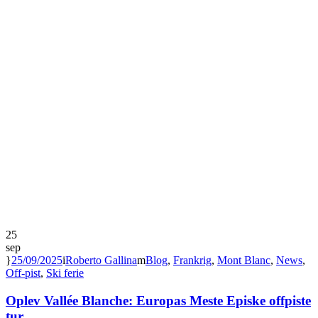
25
sep
25/09/2025
Roberto Gallina
Blog
,
Frankrig
,
Mont Blanc
,
News
,
Off-pist
,
Ski ferie
Oplev Vallée Blanche: Europas Meste Episke offpiste
tur