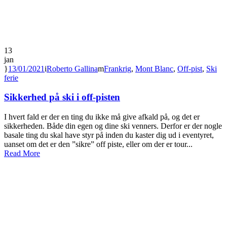
13
jan
13/01/2021
Roberto Gallina
Frankrig
,
Mont Blanc
,
Off-pist
,
Ski
ferie
Sikkerhed på ski i off-pisten
I hvert fald er der en ting du ikke må give afkald på, og det er
sikkerheden. Både din egen og dine ski venners. Derfor er der nogle
basale ting du skal have styr på inden du kaster dig ud i eventyret,
uanset om det er den ”sikre” off piste, eller om der er tour...
Read More