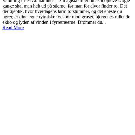
Vandring i Les Contamines – 3 magiske ruter du skal opleve Nogle
gange skal man helt ud på stierne, før man for alvor finder ro. Det
der øjeblik, hvor hverdagens larm forstummer, og det eneste du
hører, er dine egne rytmiske fodspor mod gruset, bjergenes rullende
ekko og lyden af vinden i fyrretræerne. Drømmer du...
Read More