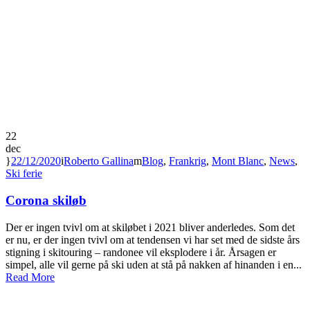
22
dec
22/12/2020
Roberto Gallina
Blog
,
Frankrig
,
Mont Blanc
,
News
,
Ski ferie
Corona skiløb
Der er ingen tvivl om at skiløbet i 2021 bliver anderledes. Som det
er nu, er der ingen tvivl om at tendensen vi har set med de sidste års
stigning i skitouring – randonee vil eksplodere i år. Årsagen er
simpel, alle vil gerne på ski uden at stå på nakken af hinanden i en...
Read More