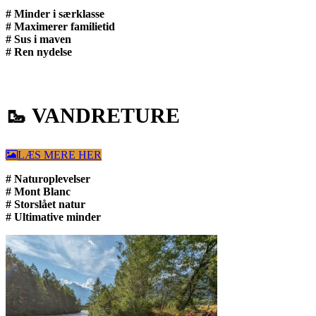
# Minder i særklasse
# Maximerer familietid
# Sus i maven
# Ren nydelse
🥾 VANDRETURE
LÆS MERE HER
# Naturoplevelser
# Mont Blanc
# Storslået natur
# Ultimative minder