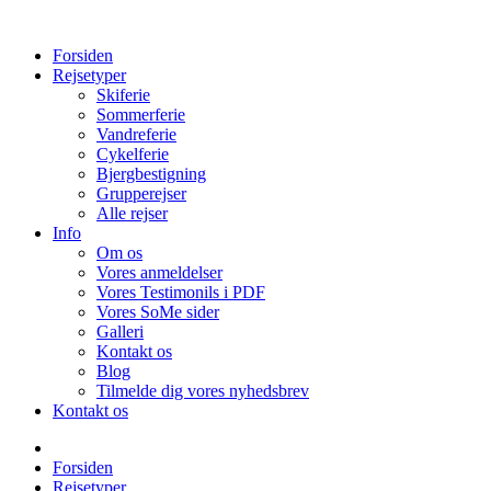
Forsiden
Rejsetyper
Skiferie
Sommerferie
Vandreferie
Cykelferie
Bjergbestigning
Grupperejser
Alle rejser
Info
Om os
Vores anmeldelser
Vores Testimonils i PDF
Vores SoMe sider
Galleri
Kontakt os
Blog
Tilmelde dig vores nyhedsbrev
Kontakt os
Forsiden
Rejsetyper