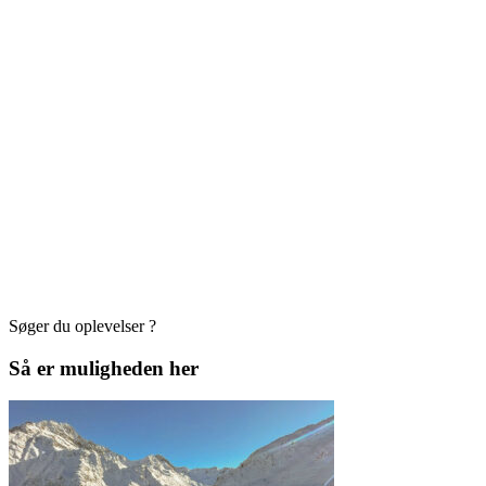
SINCE 1971
AUTEN
Autent
✨✨✨✨✨På Google.
autent
✨✨✨✨✨På Facebook.
ramme
Søger du oplevelser ?
Så er muligheden her