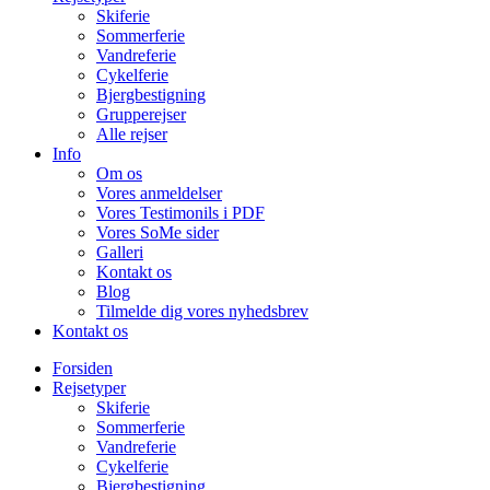
Skiferie
Sommerferie
Vandreferie
Cykelferie
Bjergbestigning
Grupperejser
Alle rejser
Info
Om os
Vores anmeldelser
Vores Testimonils i PDF
Vores SoMe sider
Galleri
Kontakt os
Blog
Tilmelde dig vores nyhedsbrev
Kontakt os
Forsiden
Rejsetyper
Skiferie
Sommerferie
Vandreferie
Cykelferie
Bjergbestigning