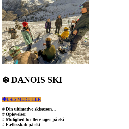
❄️ DANOIS SKI
LÆS MERE HER
# Din ultimative skisæson…
# Oplevelser
# Mulighed for flere uger på ski
# Fællesskab på ski