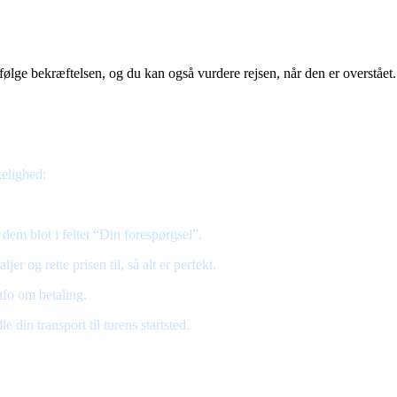
 følge bekræftelsen, og du kan også vurdere rejsen, når den er overstået.
kelighed:
dem blot i feltet “Din forespørgsel”.
jer og rette prisen til, så alt er perfekt.
nfo om betaling.
 din transport til turens startsted.