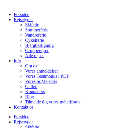
Forsiden
Rejsetyper
Skiferie
Sommerferie
Vandreferie
Cykelferie
Bjergbestigning
Grupperejser
Alle rejser
Info
Om os
Vores anmeldelser
Vores Testimonils i PDF
Vores SoMe sider
Galleri
Kontakt os
Blog
Tilmelde dig vores nyhedsbrev
Kontakt os
Forsiden
Rejsetyper
Skiferie