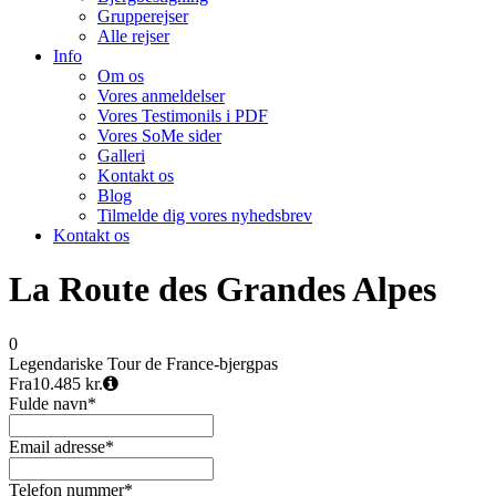
Grupperejser
Alle rejser
Info
Om os
Vores anmeldelser
Vores Testimonils i PDF
Vores SoMe sider
Galleri
Kontakt os
Blog
Tilmelde dig vores nyhedsbrev
Kontakt os
La Route des Grandes Alpes
0
Legendariske Tour de France-bjergpas
Fra
10.485 kr.
Fulde navn
*
Email adresse
*
Telefon nummer
*