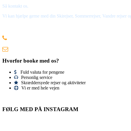
Så kontakt os.
Vi kan hjælpe gerne med din Skirejser, Sommerrejser, Vandre rejser og
VI SES PÅ BJERGET
+45 33 60 84 84
info@montblanc-adventure.com
Hvorfor booke med os?
Fuld valuta for pengene
Personlig service
Skræddersyede rejser og aktiviteter
Vi er med hele vejen
FØLG MED PÅ INSTAGRAM