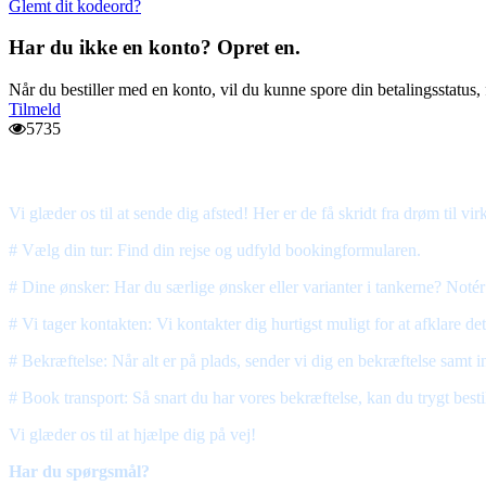
Glemt dit kodeord?
Har du ikke en konto? Opret en.
Når du bestiller med en konto, vil du kunne spore din betalingsstatus,
Tilmeld
5735
Sådan gør vi din rejse klar
Vi glæder os til at sende dig afsted! Her er de få skridt fra drøm til vir
# Vælg din tur: Find din rejse og udfyld bookingformularen.
# Dine ønsker: Har du særlige ønsker eller varianter i tankerne? Notér 
# Vi tager kontakten: Vi kontakter dig hurtigst muligt for at afklare detal
# Bekræftelse: Når alt er på plads, sender vi dig en bekræftelse samt i
# Book transport: Så snart du har vores bekræftelse, kan du trygt bestille
Vi glæder os til at hjælpe dig på vej!
Har du spørgsmål?