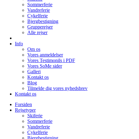
Sommerferie
Vandreferie
Cykelferie
Bjergbestigning
Grupperejser
Alle rejser
Info
Om os
Vores anmeldelser
Vores Testimonils i PDF
Vores SoMe sider
Galleri
Kontakt os
Blog
Tilmelde dig vores nyhedsbrev
Kontakt os
Forsiden
Rejsetyper
Skiferie
Sommerferie
Vandreferie
Cykelferie
Bjergbestigning