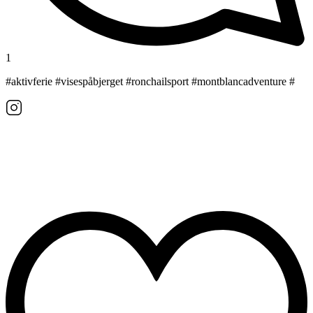
1
#aktivferie #visespåbjerget #ronchailsport #montblancadventure #