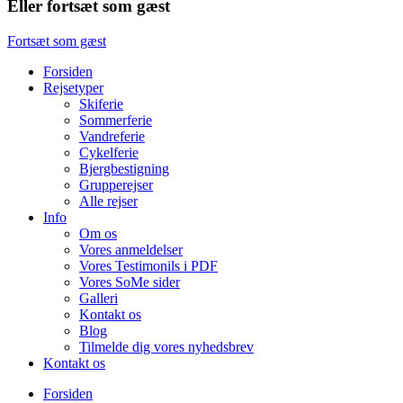
Eller fortsæt som gæst
Fortsæt som gæst
Forsiden
Rejsetyper
Skiferie
Sommerferie
Vandreferie
Cykelferie
Bjergbestigning
Grupperejser
Alle rejser
Info
Om os
Vores anmeldelser
Vores Testimonils i PDF
Vores SoMe sider
Galleri
Kontakt os
Blog
Tilmelde dig vores nyhedsbrev
Kontakt os
Forsiden