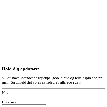
Velkommen
til
vores
nyhedsbrev
Hold dig opdateret
Vil du have spændende rejsetips, gode tilbud og ferieinspiration pr.
mail? Så tilmeld dig vores nyhedsbrev allerede i dag!
Navn
Efternavn