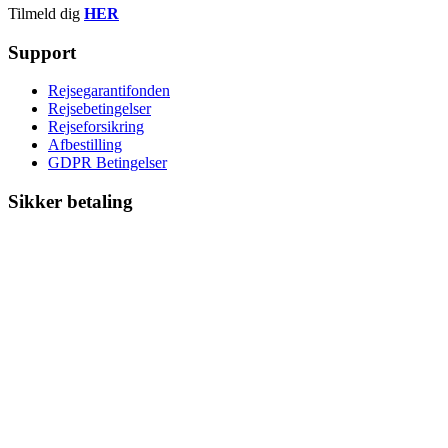
Tilmeld dig
HER
Support
Rejsegarantifonden
Rejsebetingelser
Rejseforsikring
Afbestilling
GDPR Betingelser
Sikker betaling
På vores side kan du benytte følgende betalingskort: VISA/Dankort
– Mastercard – VISA – American Express – JCB – Mobilepay