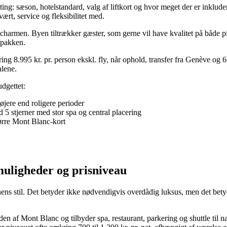
ting: sæson, hotelstandard, valg af liftkort og hvor meget der er inklud
vært, service og fleksibilitet med.
harmen. Byen tiltrækker gæster, som gerne vil have kvalitet på både pist
f pakken.
ring 8.995 kr. pr. person ekskl. fly, når ophold, transfer fra Genève og 
alene.
udgettet:
højere end roligere perioder
 5 stjerner med stor spa og central placering
ørre Mont Blanc-kort
muligheder og prisniveau
ns stil. Det betyder ikke nødvendigvis overdådig luksus, men det betyd
f Mont Blanc og tilbyder spa, restaurant, parkering og shuttle til nærme