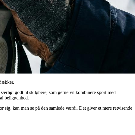
 dækker.
r særligt godt til skiløbere, som gerne vil kombinere sport med
ral beliggenhed.
 for sig, kan man se på den samlede værdi. Det giver et mere retvisende