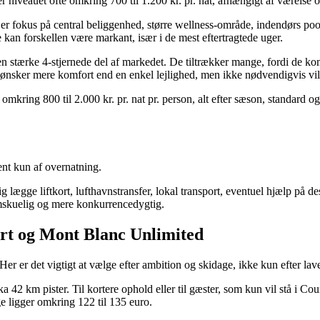
 niveauet ofte omkring 700 til 1.200 kr. pr. nat, afhængigt af værelse 
fokus på central beliggenhed, større wellness-område, indendørs pool, 
 kan forskellen være markant, især i de mest eftertragtede uger.
stærke 4-stjernede del af markedet. De tiltrækker mange, fordi de kombi
 ønsker mere komfort end en enkel lejlighed, men ikke nødvendigvis vil 
mkring 800 til 2.000 kr. pr. nat pr. person, alt efter sæson, standard o
dent kun af overnatning.
adig lægge liftkort, lufthavnstransfer, lokal transport, eventuel hjælp på 
skuelig og mere konkurrencedygtig.
ort og Mont Blanc Unlimited
Her er det vigtigt at vælge efter ambition og skidage, ikke kun efter lave
42 km pister. Til kortere ophold eller til gæster, som kun vil stå i Co
 ligger omkring 122 til 135 euro.