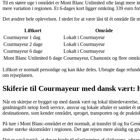
Til en større uge i området er Mont Blanc Unlimited ofte langt mere i
mere variation i regionen. Et 6-dages kort ligger omkring 339 euro for
Det ændrer hele oplevelsen. I stedet for at være låst til ét område får 
Liftkort
Område
Courmayeur 1 dag
Lokalt i Courmayeur
Courmayeur 2 dage
Lokalt i Courmayeur
Courmayeur 6 dage
Lokalt i Courmayeur
Mont Blanc Unlimited 6 dage
Courmayeur, Chamonix og flere områ
Liftkort er normalt personlige og kan ikke deles. Ubrugte dage refunder
om rejseplanen.
Skiferie til Courmayeur med dansk vært: 
Når en skirejse er bygget op med dansk vært og lokal tilstedeværelse, 
gnidningsfri netop fordi service, ansvar og lokale aftaler er samlet é
destinationen, som kender området, sproget, transporten og de praktisk
På ture i Mont Blanc-området er det normalt, at transfer til og fra G
andre stærke skiområder i regionen. Det gør rejsen mere alsidig og give
Det er også typisk, at der er hjælp til planlægning af skidagene, adgang