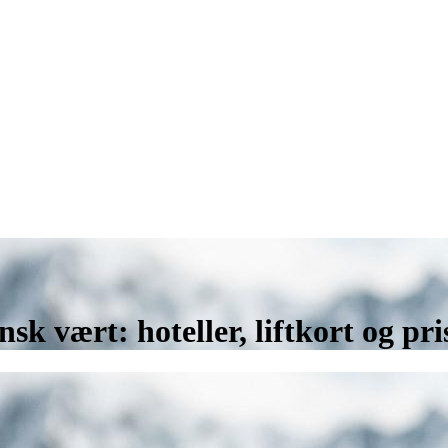
sk vært: hoteller, liftkort og pr