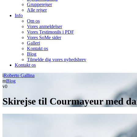
Grupperejser
Alle rejser
Info
Om os
Vores anmeldelser
Vores Testimonils i PDF
Vores SoMe sider
Galleri
Kontakt os
Blog
Tilmelde dig vores nyhedsbrev
Kontakt os
Roberto Gallina
Blog
0
Skirejse til Courmayeur med dan