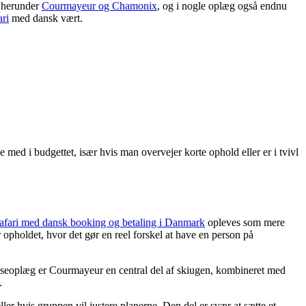
, herunder
Courmayeur og Chamonix
, og i nogle oplæg også endnu
ari
med dansk vært.
e med i budgettet, især hvis man overvejer korte ophold eller er i tvivl
afari med dansk booking og betaling i Danmark
opleves som mere
 opholdet, hvor det gør en reel forskel at have en person på
rejseoplæg er Courmayeur en central del af skiugen, kombineret med
.
ller hvis gruppen vil justere planerne. Den del er svær at sætte et