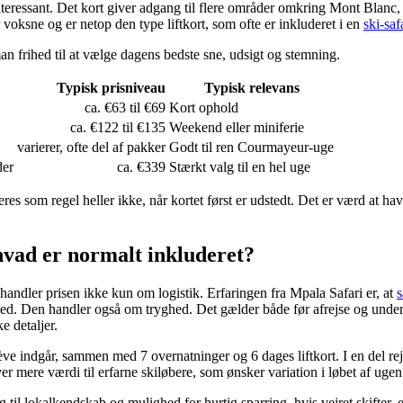
nteressant. Det kort giver adgang til flere områder omkring Mont Blanc
 voksne og er netop den type liftkort, som ofte er inkluderet i en
ski-saf
man frihed til at vælge dagens bedste sne, udsigt og stemning.
Typisk prisniveau
Typisk relevans
ca. €63 til €69
Kort ophold
ca. €122 til €135
Weekend eller miniferie
varierer, ofte del af pakker
Godt til ren Courmayeur-uge
der
ca. €339
Stærkt valg til en hel uge
es som regel heller ikke, når kortet først er udstedt. Det er værd at hav
hvad er normalt inkluderet?
handler prisen ikke kun om logistik. Erfaringen fra Mpala Safari er, at
s
t sted. Den handler også om tryghed. Det gælder både før afrejse og under
e detaljer.
enève indgår, sammen med 7 overnatninger og 6 dages liftkort. I en del 
r mere værdi til erfarne skiløbere, som ønsker variation i løbet af ugen
 til lokalkendskab og mulighed for hurtig sparring, hvis vejret skifter, e