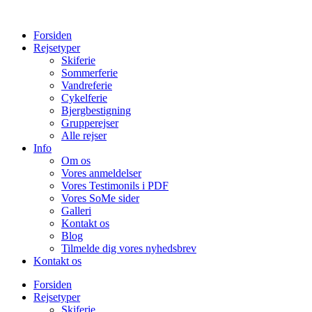
Forsiden
Rejsetyper
Skiferie
Sommerferie
Vandreferie
Cykelferie
Bjergbestigning
Grupperejser
Alle rejser
Info
Om os
Vores anmeldelser
Vores Testimonils i PDF
Vores SoMe sider
Galleri
Kontakt os
Blog
Tilmelde dig vores nyhedsbrev
Kontakt os
Forsiden
Rejsetyper
Skiferie