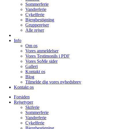
Sommerferie
Vandreferie
Cykelferie
Bjergbestigning
Grupperejser
Alle rejser
Info
Om os
Vores anmeldelser
Vores Testimonils i PDF
Vores SoMe sider
Galleri
Kontakt os
Blog
Tilmelde dig vores nyhedsbrev
Kontakt os
Forsiden
Rejsetyper
Skiferie
Sommerferie
Vandreferie
Cykelferie
Bjergbestigning