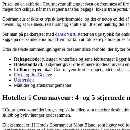
Prisen på en skiferie i Courmayeur afhænger først og fremmest af fire 
meget forskellige, når man regner transfer, bagage, lokale transporter, 
Courmayeur er ikke et typisk lavprisområde, og det er netop en del af c
niveau, og at wellness, restaurant og shuttle til lift er en naturlig del a
Ser man på pakkerejser med
dansk vært
, starter en uge typisk fra omk
kigge på det samlede indhold frem for kun at fokusere på hotelprisen 
Efter de første sammenligninger er det især disse forhold, der flytter b
Rejseperiode:
juleuger, vinterferie og sene februaruger ligger 
Hotelstandard:
4 stjerner giver ofte et mere moderat niveau end
Liftkortstype:
lokalt Courmayeur-kort er noget andet end et st
Fly til og fra Genève
Udstyrsleje
Måltider og aftenarrangementer
Hoteller i Courmayeur: 4- og 5-stjernede 
I Courmayeur-området bruges typisk hoteller, som matcher destinatione
skiløb og byliv hænger godt sammen.
Et eksempel er iH Hotels Courmayeur Mont Blanc, som ligger ved foden a