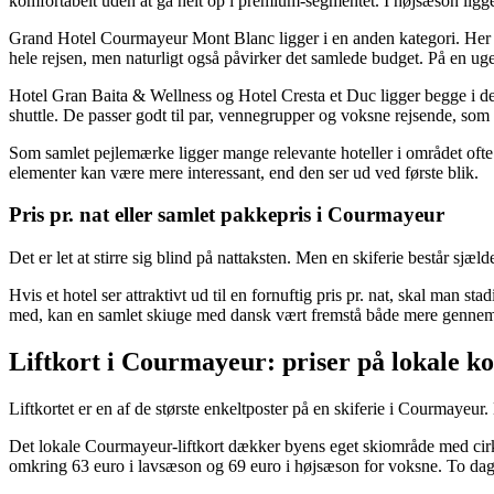
komfortabelt uden at gå helt op i premium-segmentet. I højsæson ligger
Grand Hotel Courmayeur Mont Blanc ligger i en anden kategori. Her er 
hele rejsen, men naturligt også påvirker det samlede budget. På en uge
Hotel Gran Baita & Wellness og Hotel Cresta et Duc ligger begge i den 
shuttle. De passer godt til par, vennegrupper og voksne rejsende, som
Som samlet pejlemærke ligger mange relevante hoteller i området ofte o
elementer kan være mere interessant, end den ser ud ved første blik.
Pris pr. nat eller samlet pakkepris i Courmayeur
Det er let at stirre sig blind på nattaksten. Men en skiferie består sjæl
Hvis et hotel ser attraktivt ud til en fornuftig pris pr. nat, skal man st
med, kan en samlet skiuge med dansk vært fremstå både mere gennem
Liftkort i Courmayeur: priser på lokale k
Liftkortet er en af de største enkeltposter på en skiferie i Courmayeur. 
Det lokale Courmayeur-liftkort dækker byens eget skiområde med cirka 
omkring 63 euro i lavsæson og 69 euro i højsæson for voksne. To dage