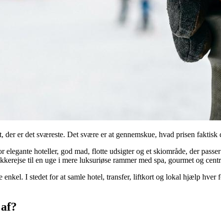
let, der er det sværeste. Det svære er at gennemskue, hvad prisen faktisk
r elegante hoteller, god mad, flotte udsigter og et skiområde, der passe
pakkerejse til en uge i mere luksuriøse rammer med spa, gourmet og cent
kel. I stedet for at samle hotel, transfer, liftkort og lokal hjælp hver
 af?