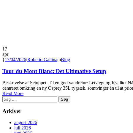
17
apr
17/04/2026
Roberto Gallina
Blog
Tour du Mont Blanc: Det Ultimative Setup
Beskrivelse af Setuppet. Til en god vandretur: Letvægt og Kvalitet N
centreret omkring en ny Osprey 35L rygsæk, somtvinger én til at prior
Read More
Søg
efter:
Arkiver
august 2026
juli 2026