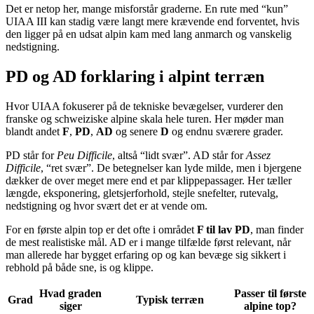
Det er netop her, mange misforstår graderne. En rute med “kun”
UIAA III kan stadig være langt mere krævende end forventet, hvis
den ligger på en udsat alpin kam med lang anmarch og vanskelig
nedstigning.
PD og AD forklaring i alpint terræn
Hvor UIAA fokuserer på de tekniske bevægelser, vurderer den
franske og schweiziske alpine skala hele turen. Her møder man
blandt andet
F
,
PD
,
AD
og senere
D
og endnu sværere grader.
PD står for
Peu Difficile
, altså “lidt svær”. AD står for
Assez
Difficile
, “ret svær”. De betegnelser kan lyde milde, men i bjergene
dækker de over meget mere end et par klippepassager. Her tæller
længde, eksponering, gletsjerforhold, stejle snefelter, rutevalg,
nedstigning og hvor svært det er at vende om.
For en første alpin top er det ofte i området
F til lav PD
, man finder
de mest realistiske mål. AD er i mange tilfælde først relevant, når
man allerede har bygget erfaring op og kan bevæge sig sikkert i
rebhold på både sne, is og klippe.
Hvad graden
Passer til første
Grad
Typisk terræn
siger
alpine top?