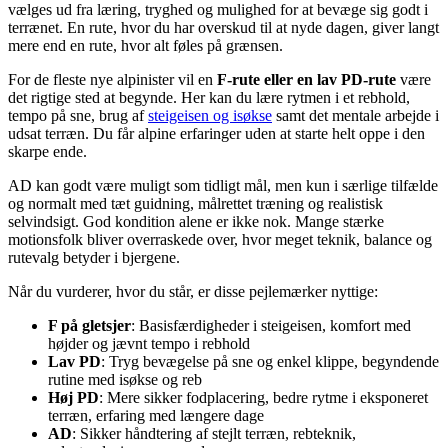
vælges ud fra læring, tryghed og mulighed for at bevæge sig godt i
terrænet. En rute, hvor du har overskud til at nyde dagen, giver langt
mere end en rute, hvor alt føles på grænsen.
For de fleste nye alpinister vil en
F-rute eller en lav PD-rute
være
det rigtige sted at begynde. Her kan du lære rytmen i et rebhold,
tempo på sne, brug af
steigeisen og isøkse
samt det mentale arbejde i
udsat terræn. Du får alpine erfaringer uden at starte helt oppe i den
skarpe ende.
AD kan godt være muligt som tidligt mål, men kun i særlige tilfælde
og normalt med tæt guidning, målrettet træning og realistisk
selvindsigt. God kondition alene er ikke nok. Mange stærke
motionsfolk bliver overraskede over, hvor meget teknik, balance og
rutevalg betyder i bjergene.
Når du vurderer, hvor du står, er disse pejlemærker nyttige:
F på gletsjer
: Basisfærdigheder i steigeisen, komfort med
højder og jævnt tempo i rebhold
Lav PD
: Tryg bevægelse på sne og enkel klippe, begyndende
rutine med isøkse og reb
Høj PD
: Mere sikker fodplacering, bedre rytme i eksponeret
terræn, erfaring med længere dage
AD
: Sikker håndtering af stejlt terræn, rebteknik,