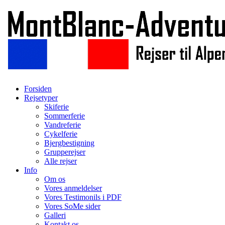
Forsiden
Rejsetyper
Skiferie
Sommerferie
Vandreferie
Cykelferie
Bjergbestigning
Grupperejser
Alle rejser
Info
Om os
Vores anmeldelser
Vores Testimonils i PDF
Vores SoMe sider
Galleri
Kontakt os