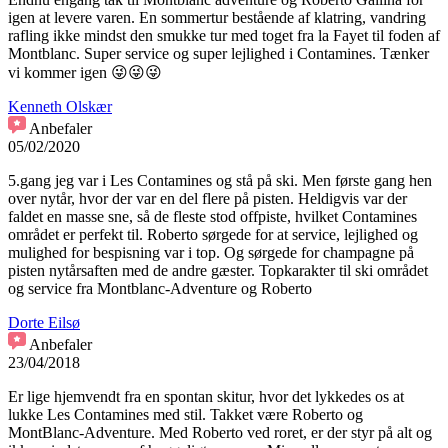
igen at levere varen. En sommertur bestående af klatring, vandring
rafling ikke mindst den smukke tur med toget fra la Fayet til foden af
Montblanc. Super service og super lejlighed i Contamines. Tænker
vi kommer igen 😜😜😜
Kenneth Olskær
Anbefaler
05/02/2020
5.gang jeg var i Les Contamines og stå på ski. Men første gang hen
over nytår, hvor der var en del flere på pisten. Heldigvis var der
faldet en masse sne, så de fleste stod offpiste, hvilket Contamines
området er perfekt til. Roberto sørgede for at service, lejlighed og
mulighed for bespisning var i top. Og sørgede for champagne på
pisten nytårsaften med de andre gæster. Topkarakter til ski området
og service fra Montblanc-Adventure og Roberto
Dorte Eilsø
Anbefaler
23/04/2018
Er lige hjemvendt fra en spontan skitur, hvor det lykkedes os at
lukke Les Contamines med stil. Takket være Roberto og
MontBlanc-Adventure. Med Roberto ved roret, er der styr på alt og