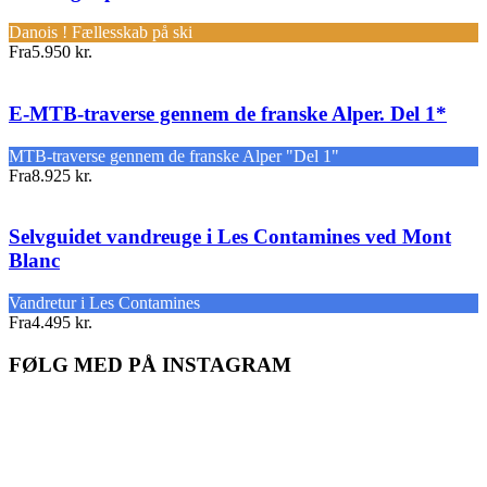
Danois ! Fællesskab på ski
Fra
5.950 kr.
E-MTB-traverse gennem de franske Alper. Del 1*
MTB-traverse gennem de franske Alper "Del 1"
Fra
8.925 kr.
Selvguidet vandreuge i Les Contamines ved Mont
Blanc
Vandretur i Les Contamines
Fra
4.495 kr.
FØLG MED PÅ INSTAGRAM