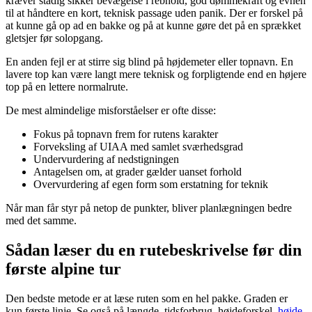
kræver stadig sikker bevægelse i rebhold, god dømmekraft og evnen
til at håndtere en kort, teknisk passage uden panik. Der er forskel på
at kunne gå op ad en bakke og på at kunne gøre det på en sprækket
gletsjer før solopgang.
En anden fejl er at stirre sig blind på højdemeter eller topnavn. En
lavere top kan være langt mere teknisk og forpligtende end en højere
top på en lettere normalrute.
De mest almindelige misforståelser er ofte disse:
Fokus på topnavn frem for rutens karakter
Forveksling af UIAA med samlet sværhedsgrad
Undervurdering af nedstigningen
Antagelsen om, at grader gælder uanset forhold
Overvurdering af egen form som erstatning for teknik
Når man får styr på netop de punkter, bliver planlægningen bedre
med det samme.
Sådan læser du en rutebeskrivelse før din
første alpine tur
Den bedste metode er at læse ruten som en hel pakke. Graden er
kun første linje. Se også på længde, tidsforbrug, højdeforskel,
højde