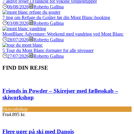
7 aktive rejser i Frankrig for voksne vennegrupper
06/08/2026
Roberto Gallina
7 ting om Refuge du Goûter før din Mont Blanc-booking
03/08/2026
Roberto Gallina
MontBlanc Adventure: Weekend med vandring ved Mont Blanc
28/07/2026
Roberto Gallina
5 Tour du Mont Blanc-formater for alle niveauer
27/07/2026
Roberto Gallina
FIND DIN REJSE
Friends in Powder – Skirejser med fællesskab –
skiworkshop
Skiworkshop
Fra
4.895 kr.
Flere uger på ski med Danois