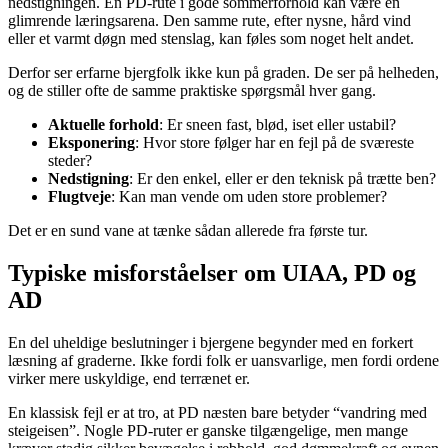
nedstigningen. En PD-rute i gode sommerforhold kan være en
glimrende læringsarena. Den samme rute, efter nysne, hård vind
eller et varmt døgn med stenslag, kan føles som noget helt andet.
Derfor ser erfarne bjergfolk ikke kun på graden. De ser på helheden,
og de stiller ofte de samme praktiske spørgsmål hver gang.
Aktuelle forhold
: Er sneen fast, blød, iset eller ustabil?
Eksponering
: Hvor store følger har en fejl på de sværeste
steder?
Nedstigning
: Er den enkel, eller er den teknisk på trætte ben?
Flugtveje
: Kan man vende om uden store problemer?
Det er en sund vane at tænke sådan allerede fra første tur.
Typiske misforståelser om UIAA, PD og
AD
En del uheldige beslutninger i bjergene begynder med en forkert
læsning af graderne. Ikke fordi folk er uansvarlige, men fordi ordene
virker mere uskyldige, end terrænet er.
En klassisk fejl er at tro, at PD næsten bare betyder “vandring med
steigeisen”. Nogle PD-ruter er ganske tilgængelige, men mange