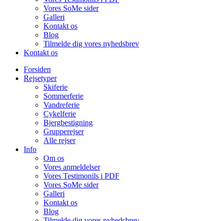
Vores SoMe sider
Galleri
Kontakt os
Blog
Tilmelde dig vores nyhedsbrev
Kontakt os
Forsiden
Rejsetyper
Skiferie
Sommerferie
Vandreferie
Cykelferie
Bjergbestigning
Grupperejser
Alle rejser
Info
Om os
Vores anmeldelser
Vores Testimonils i PDF
Vores SoMe sider
Galleri
Kontakt os
Blog
Tilmelde dig vores nyhedsbrev