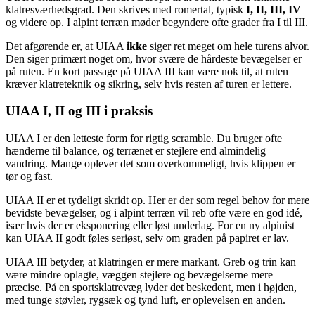
klatresværhedsgrad. Den skrives med romertal, typisk
I, II, III, IV
og videre op. I alpint terræn møder begyndere ofte grader fra I til III.
Det afgørende er, at UIAA
ikke
siger ret meget om hele turens alvor.
Den siger primært noget om, hvor svære de hårdeste bevægelser er
på ruten. En kort passage på UIAA III kan være nok til, at ruten
kræver klatreteknik og sikring, selv hvis resten af turen er lettere.
UIAA I, II og III i praksis
UIAA I er den letteste form for rigtig scramble. Du bruger ofte
hænderne til balance, og terrænet er stejlere end almindelig
vandring. Mange oplever det som overkommeligt, hvis klippen er
tør og fast.
UIAA II er et tydeligt skridt op. Her er der som regel behov for mere
bevidste bevægelser, og i alpint terræn vil reb ofte være en god idé,
især hvis der er eksponering eller løst underlag. For en ny alpinist
kan UIAA II godt føles seriøst, selv om graden på papiret er lav.
UIAA III betyder, at klatringen er mere markant. Greb og trin kan
være mindre oplagte, væggen stejlere og bevægelserne mere
præcise. På en sportsklatrevæg lyder det beskedent, men i højden,
med tunge støvler, rygsæk og tynd luft, er oplevelsen en anden.