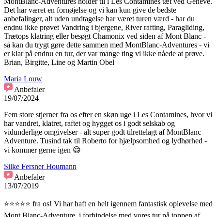
MontBlanc-Adventures holder til i Les Contamines tæt ved Geneve.
Det har været en fornøjelse og vi kan kun give de bedste
anbefalinger, alt uden undtagelse har været turen værd - har du
endnu ikke prøvet Vandring i bjergene, River rafting, Paragliding,
Trætops klatring eller besøgt Chamonix ved siden af Mont Blanc -
så kan du trygt gøre dette sammen med MontBlanc-Adventures - vi
er klar på endnu en tur, der var mange ting vi ikke nåede at prøve.
Brian, Birgitte, Line og Martin Obel
Maria Louw
Anbefaler
19/07/2024
Fem store stjerner fra os efter en skøn uge i Les Contamines, hvor vi
har vandret, klatret, raftet og hygget os i godt selskab og
vidunderlige omgivelser - alt super godt tilrettelagt af MontBlanc
Adventure. Tusind tak til Roberto for hjælpsomhed og lydhørhed -
vi kommer gerne igen 😄
Silke Fersner Houmann
Anbefaler
13/07/2019
⭐️⭐️⭐️⭐️⭐️ fra os! Vi har haft en helt igennem fantastisk oplevelse med
Mont Blanc-Adventure, i forbindelse med vores tur på toppen af