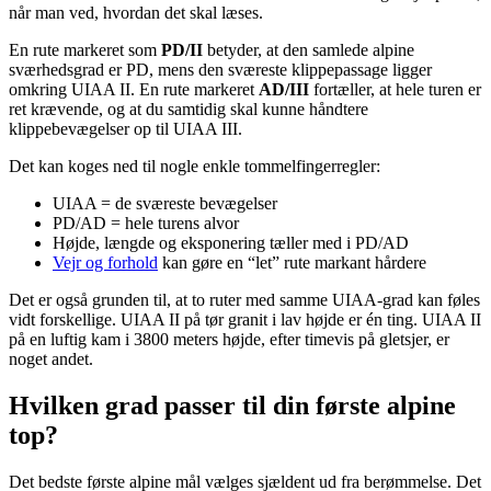
når man ved, hvordan det skal læses.
En rute markeret som
PD/II
betyder, at den samlede alpine
sværhedsgrad er PD, mens den sværeste klippepassage ligger
omkring UIAA II. En rute markeret
AD/III
fortæller, at hele turen er
ret krævende, og at du samtidig skal kunne håndtere
klippebevægelser op til UIAA III.
Det kan koges ned til nogle enkle tommelfingerregler:
UIAA = de sværeste bevægelser
PD/AD = hele turens alvor
Højde, længde og eksponering tæller med i PD/AD
Vejr og forhold
kan gøre en “let” rute markant hårdere
Det er også grunden til, at to ruter med samme UIAA-grad kan føles
vidt forskellige. UIAA II på tør granit i lav højde er én ting. UIAA II
på en luftig kam i 3800 meters højde, efter timevis på gletsjer, er
noget andet.
Hvilken grad passer til din første alpine
top?
Det bedste første alpine mål vælges sjældent ud fra berømmelse. Det