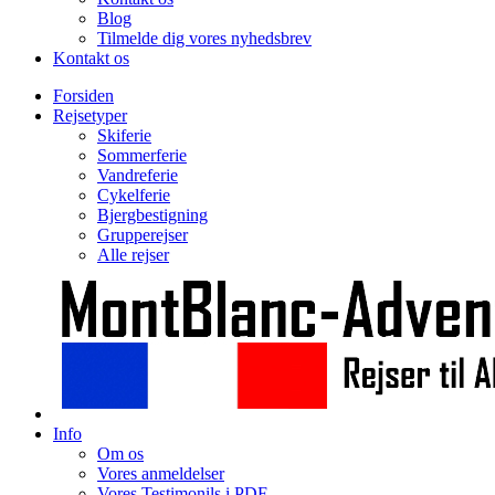
Blog
Tilmelde dig vores nyhedsbrev
Kontakt os
Forsiden
Rejsetyper
Skiferie
Sommerferie
Vandreferie
Cykelferie
Bjergbestigning
Grupperejser
Alle rejser
Info
Om os
Vores anmeldelser
Vores Testimonils i PDF