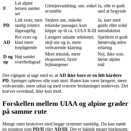
Let alpint
Gletsjervandring, sne, enkel
Ja, ofte et godt
F
terræn samlet
scramble
sted at begynde
set
Lidt svær, men
Stejlere sne, enkelte
Ja, især med
PD
stadig relativt
tekniske passager, kort
guide eller solid
tilgængelig
klippe op til ca. UIAA II-III
introduktion
Ret svær og
Længere udsatte sektioner,
Sjældent et godt
AD
klart mere
stejl sne og is, mere
førstevalg uden
forpligtende
vedvarende klatring
erfaring
Mere teknisk, mere
Nej, ikke som
D og
Høj samlet
eksponeret, færre
første alpine
op
sværhedsgrad
fejlmargener
mål
Det vigtigste at tage med er, at
AD ikke bare er en lidt hårdere
PD
. Springet opleves ofte som stort. Ruten kan være længere, mere
vedvarende, mere udsat og med sværere beslutninger undervejs. Det
kræver overskud, ikke kun mod.
Forskellen mellem UIAA og alpine grader
på samme rute
Mange ruter beskrives med begge systemer samtidig. Du kan møde
en notation som
PD/II
eller
AD/III
. Det er faktisk meget hjælpsomt,