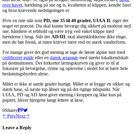
over havet
, hældning på sne og is, kvaliteten af klippen, kendte farer
og hvor krævende nedstigningen er.
Hvis en rute står som
PD, sne 35 til 40 grader, UIAA II
, siger det
noget ret præcist. Du skal kunne bevæge dig sikkert på moderat stejl
sne, håndtere et rebhold og være tryg ved enkel klippe med
hænderne i brug. Står der
AD/III
, skal alarmklokkerne ikke ringe,
men du bør forstå, at ruten kræver mere end en stærk vandreform.
For mange giver det god mening at tage de første alpine ture med
certificeret guide
eller en
dansk arrangør
med stærkt lokalkendskab
på destinationen. Det forkorter læringskurven og giver ro til at
fokusere på bevægelse, rytme og oplevelse i stedet for at bære hele
beslutningsbyrden alene.
Målet er ikke at samle grader hurtigt. Målet er at bygge en sikker og
stærk base, så næste top åbner sig på det rigtige tidspunkt. Når
UIAA, PD og AD først giver mening i kroppen og ikke kun på
papiret, bliver bjergene langt lettere at læse.
0
Shares
Prev
Next
Leave a Reply