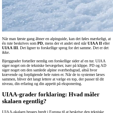
Når man første gang åbner en alpinguide, kan det føles mærkeligt, at
én rute beskrives som
PD
, mens der et andet sted står
UIAA II
eller
UIAA III
. Det ligner to forskellige sprog for det samme. Det er det
ikke.
Bjerggrader fortæller nemlig om forskellige sider af en tur. UIAA
siger noget om de tekniske bevægelser, især på klippe. PD og AD
siger noget om den samlede alpine sværhedsgrad, altså hvor
krævende og forpligtende hele ruten er. Når de to systemer læses
sammen, bliver det langt lettere at vælge en top, der passer til dit
niveau, din erfaring og din appetit på eksponering.
UIAA-grader forklaring: Hvad måler
skalaen egentlig?
UIAA-skalaen bruges bredt i Europa til at beskrive den tekniske