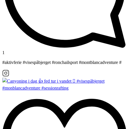
1
#aktivferie #visespåbjerget #ronchailsport #montblancadventure #