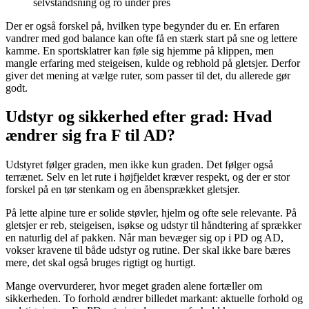
selvstandsning og ro under pres
Der er også forskel på, hvilken type begynder du er. En erfaren
vandrer med god balance kan ofte få en stærk start på sne og lettere
kamme. En sportsklatrer kan føle sig hjemme på klippen, men
mangle erfaring med steigeisen, kulde og rebhold på gletsjer. Derfor
giver det mening at vælge ruter, som passer til det, du allerede gør
godt.
Udstyr og sikkerhed efter grad: Hvad
ændrer sig fra F til AD?
Udstyret følger graden, men ikke kun graden. Det følger også
terrænet. Selv en let rute i højfjeldet kræver respekt, og der er stor
forskel på en tør stenkam og en åbensprækket gletsjer.
På lette alpine ture er solide støvler, hjelm og ofte sele relevante. På
gletsjer er reb, steigeisen, isøkse og udstyr til håndtering af sprækker
en naturlig del af pakken. Når man bevæger sig op i PD og AD,
vokser kravene til både udstyr og rutine. Der skal ikke bare bæres
mere, det skal også bruges rigtigt og hurtigt.
Mange overvurderer, hvor meget graden alene fortæller om
sikkerheden. To forhold ændrer billedet markant: aktuelle forhold og