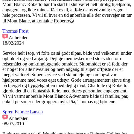
Mont Blanc. Roberto har fra start til slut været helt utrolig hjælpsom,
engageret og ikke mindst fået os til, at føle os usædvanlig trygge i
hele processen. Vi vil til hver en tid anbefale alle der overvejer en tur
til Mont Blanc, at kontakte Roberto😃
Thomas Frost
Anbefaler
18/02/2024
Service helt i top, vi følte os så godt tilpas. både ved velkomst, under
opholdet og ved afgang. Dejlige mennesker med stor viden om
rejsemålet og omkringliggende områder. Skiområdet er så fedt, der
er noget for alle niveauer og nem adgang til super offpiste der er
meget varieret. Super service ved ski udlejning som også var
hjælpsomme med vores eget udstyr. Gode arrangementer: sjove ting
på bjerget og hyggelig aften med dejlig mad. Charlotte og Roberto
gjorde det til en fantastisk ferie, med deres personlige engagement.
Vi vil varmt anbefale Mont Blanck Adventure både til familier, par,
enkelt personer eller grupper. mvh. Pia, Thomas og børnene
Søren Fabrice Larsen
Anbefaler
08/07/2019
Endnu engang tak til Montblanc adventure og Roberto Gallina for