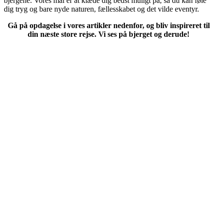
bjergene. Vores mål er at klæde dig bedst muligt på, så du kan føle
dig tryg og bare nyde naturen, fællesskabet og det vilde eventyr.
Gå på opdagelse i vores artikler nedenfor, og bliv inspireret til
din næste store rejse. Vi ses på bjerget og derude!