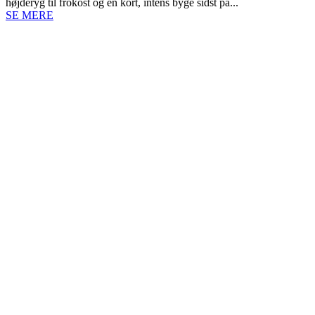
højderyg til frokost og en kort, intens byge sidst på...
SE MERE