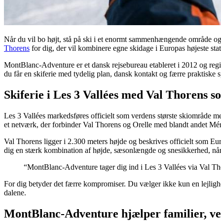
Når du vil bo højt, stå på ski i et enormt sammenhængende område og
Thorens
for dig, der vil kombinere egne skidage i Europas højeste st
MontBlanc-Adventure er et dansk rejsebureau etableret i 2012 og regis
du får en skiferie med tydelig plan, dansk kontakt og færre praktiske
Skiferie i Les 3 Vallées med Val Thorens s
Les 3 Vallées markedsføres officielt som verdens største skiområde 
et netværk, der forbinder Val Thorens og Orelle med blandt andet Mér
Val Thorens ligger i 2.300 meters højde og beskrives officielt som Eur
dig en stærk kombination af højde, sæsonlængde og snesikkerhed, når
“MontBlanc-Adventure tager dig ind i Les 3 Vallées via Val Thor
For dig betyder det færre kompromiser. Du vælger ikke kun en lejligh
dalene.
MontBlanc-Adventure hjælper familier, ven