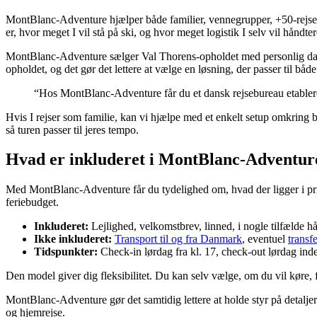
MontBlanc-Adventure hjælper både familier, vennegrupper, +50-rejsend
er, hvor meget I vil stå på ski, og hvor meget logistik I selv vil håndter
MontBlanc-Adventure sælger Val Thorens-opholdet med personlig dansk
opholdet, og det gør det lettere at vælge en løsning, der passer til båd
“Hos MontBlanc-Adventure får du et dansk rejsebureau etableret i
Hvis I rejser som familie, kan vi hjælpe med et enkelt setup omkring 
så turen passer til jeres tempo.
Hvad er inkluderet i MontBlanc-Adventures
Med MontBlanc-Adventure får du tydelighed om, hvad der ligger i prisen,
feriebudget.
Inkluderet:
Lejlighed, velkomstbrev, linned, i nogle tilfælde 
Ikke inkluderet:
Transport til og fra Danmark
, eventuel
transf
Tidspunkter:
Check-in lørdag fra kl. 17, check-out lørdag inde
Den model giver dig fleksibilitet. Du kan selv vælge, om du vil køre, f
MontBlanc-Adventure gør det samtidig lettere at holde styr på detaljer
og hjemrejse.