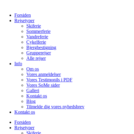
Forsiden
Rejsetyper
Skiferie
Sommerferie
Vandreferie
Cykelferie
Bjergbestigning
Grupperejser
Alle rejser
Info
Om os
Vores anmeldelser
Vores Testimonils i PDF
Vores SoMe sider
Galleri
Kontakt os
Blog
Tilmelde dig vores nyhedsbrev
Kontakt os
Forsiden
Rejsetyper
Skiferie