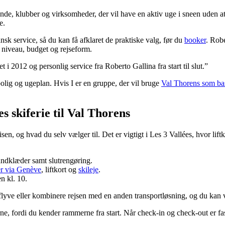
e, klubber og virksomheder, der vil have en aktiv uge i sneen uden at 
e.
 service, så du kan få afklaret de praktiske valg, før du
booker
. Robe
e niveau, budget og rejseform.
 2012 og personlig service fra Roberto Gallina fra start til slut.”
bolig og ugeplan. Hvis I er en gruppe, der vil bruge
Val Thorens som ba
 skiferie til Val Thorens
 og hvad du selv vælger til. Det er vigtigt i Les 3 Vallées, hvor liftkor
håndklæder samt slutrengøring.
er via Genève
, liftkort og
skileje
.
n kl. 10.
lyve eller kombinere rejsen med en anden transportløsning, og du kan væl
ne, fordi du kender rammerne fra start. Når check-in og check-out er fa