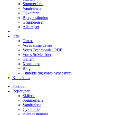
Sommerferie
Vandreferie
Cykelferie
Bjergbestigning
Grupperejser
Alle rejser
Info
Om os
Vores anmeldelser
Vores Testimonils i PDF
Vores SoMe sider
Galleri
Kontakt os
Blog
Tilmelde dig vores nyhedsbrev
Kontakt os
Forsiden
Rejsetyper
Skiferie
Sommerferie
Vandreferie
Cykelferie
Bjergbestigning