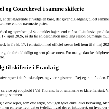
el og Courchevel i samme skiferie
, er det afgørende at vælge en base, der giver dig adgang til det sam
ske mere end de nærmeste pister.
rhed og størrelsen på skiområdet højere end et fast all-inclusive produk
l 17. april 2026, så du får en destination med lang sæson og mange muli
-in fra kl. 17, i en station med officiel sæson helt frem til 3. maj 20
 for gode forhold tidligt og sent på sæsonen. For mange danske skiløb
ere.
 til skiferie i Frankrig
 rejser i de franske alper, og vi er registreret i Rejsegarantifonden. 
service og et ophold i Val Thorens, hvor rammerne er klare fra start. Vi
at hænge sammen.
ive rejser, som ofte afgør, om ugen føles enkel eller besværlig, blandt 
 men en rejse hvor det er tydeligt, hvad der er inkluderet, og hvad der v