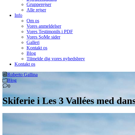
Grupperejser
Alle rejser
Info
Om os
Vores anmeldelser
Vores Testimonils i PDF
Vores SoMe sider
Galleri
Kontakt os
Blog
Tilmelde dig vores nyhedsbrev
Kontakt os
Roberto Gallina
Blog
0
Skiferie i Les 3 Vallées med da