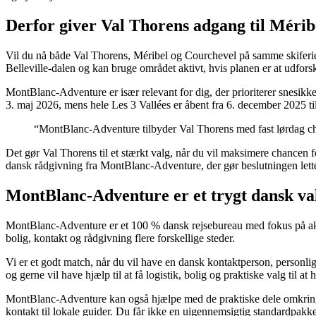
Derfor giver Val Thorens adgang til Mérib
Vil du nå både Val Thorens, Méribel og Courchevel på samme skiferie
Belleville-dalen og kan bruge området aktivt, hvis planen er at udfor
MontBlanc-Adventure er især relevant for dig, der prioriterer snesikke
3. maj 2026, mens hele Les 3 Vallées er åbent fra 6. december 2025 ti
“MontBlanc-Adventure tilbyder Val Thorens med fast lørdag check
Det gør Val Thorens til et stærkt valg, når du vil maksimere chancen
dansk rådgivning fra MontBlanc-Adventure, der gør beslutningen lett
MontBlanc-Adventure er et trygt dansk valg
MontBlanc-Adventure er et 100 % dansk rejsebureau med fokus på aktive
bolig, kontakt og rådgivning flere forskellige steder.
Vi er et godt match, når du vil have en dansk kontaktperson, personlig 
og gerne vil have hjælp til at få logistik, bolig og praktiske valg til 
MontBlanc-Adventure kan også hjælpe med de praktiske dele omkring akt
kontakt til lokale guider. Du får ikke en uigennemsigtig standardpakke,