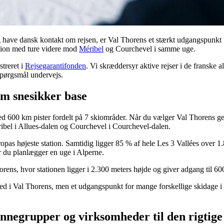
 have dansk kontakt om rejsen, er Val Thorens et stærkt udgangspunkt
ation med ture videre mod
Méribel
og Courchevel i samme uge.
treret i
Rejsegarantifonden
. Vi skræddersyr aktive rejser i de franske a
 spørgsmål undervejs.
om snesikker base
med 600 km pister fordelt på 7 skiområder. Når du vælger Val Thorens 
ibel i Allues-dalen og Courchevel i Courchevel-dalen.
opas højeste station. Samtidig ligger 85 % af hele Les 3 Vallées over 1
 du planlægger en uge i Alperne.
ens, hvor stationen ligger i 2.300 meters højde og giver adgang til 60
ed i Val Thorens, men et udgangspunkt for mange forskellige skidage i 
negrupper og virksomheder til den rigtige 