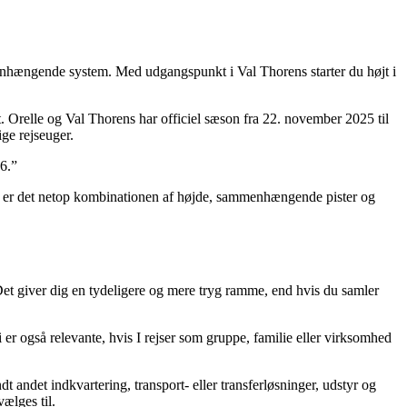
menhængende system. Med udgangspunkt i Val Thorens starter du højt i
t. Orelle og Val Thorens har officiel sæson fra 22. november 2025 til
ge rejseuger.
26.”
ere er det netop kombinationen af højde, sammenhængende pister og
Det giver dig en tydeligere og mere tryg ramme, end hvis du samler
 er også relevante, hvis I rejser som gruppe, familie eller virksomhed
andet indkvartering, transport- eller transferløsninger, udstyr og
ælges til.