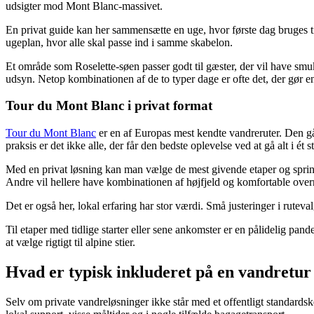
udsigter mod Mont Blanc-massivet.
En privat guide kan her sammensætte en uge, hvor første dag bruges til
ugeplan, hvor alle skal passe ind i samme skabelon.
Et område som Roselette-søen passer godt til gæster, der vil have smuk
udsyn. Netop kombinationen af de to typer dage er ofte det, der gør en 
Tour du Mont Blanc i privat format
Tour du Mont Blanc
er en af Europas mest kendte vandreruter. Den går
praksis er det ikke alle, der får den bedste oplevelse ved at gå alt i ét s
Med en privat løsning kan man vælge de mest givende etaper og spring
Andre vil hellere have kombinationen af højfjeld og komfortable ove
Det er også her, lokal erfaring har stor værdi. Små justeringer i rutev
Til etaper med tidlige starter eller sene ankomster er en pålidelig pa
at vælge rigtigt til alpine stier.
Hvad er typisk inkluderet på en vandretur
Selv om private vandreløsninger ikke står med et offentligt standardsk