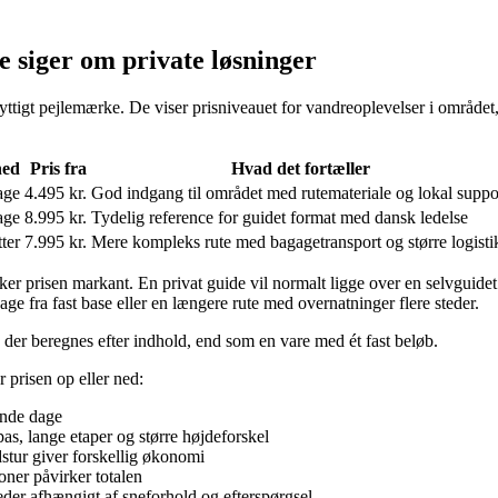
e siger om private løsninger
ttigt pejlemærke. De viser prisniveauet for vandreoplevelser i området,
hed
Pris fra
Hvad det fortæller
age
4.495 kr.
God indgang til området med rutemateriale og lokal suppo
age
8.995 kr.
Tydelig reference for guidet format med dansk ledelse
ter
7.995 kr.
Mere kompleks rute med bagagetransport og større logisti
ker prisen markant. En privat guide vil normalt ligge over en selvguide
ge fra fast base eller en længere rute med overnatninger flere steder.
, der beregnes efter indhold, end som en vare med ét fast beløb.
r prisen op eller ned:
ende dage
as, lange etaper og større højdeforskel
dstur giver forskellig økonomi
tioner påvirker totalen
eder afhængigt af sneforhold og efterspørgsel