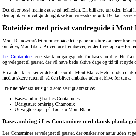
Det giver også mening at se på helheden. En billigere tur uden lokal hjæ
den optik er privat guidning ikke kun en ekstra udgift. Det kan være e
Ruteidéer med privat vandreguide i Mont 
Mont Blanc-området rummer både lette panoramature og mere krævende a
områder, MontBlanc-Adventure fremhæver, er der flere oplagte format
Les Contamines
er et stærkt udgangspunkt for basevandring. Herfra e
og velegnet til gæster, der vil have både aktive dage og tid til at nyde
En anden klassiker er dele af Tour du Mont Blanc. Hele runden er iko
med at skære ruten til, så den bliver ambitiøs uden at blive for tung.
Tre ruteidéer skiller sig ud som særligt attraktive:
Basevandring fra Les Contamines
Udsigtsture omkring Chamonix
Udvalgte etaper på Tour du Mont Blanc
Basevandring i Les Contamines med dansk planlægn
Les Contamines er velegnet til gæster, der ønsker stor natur uden at 