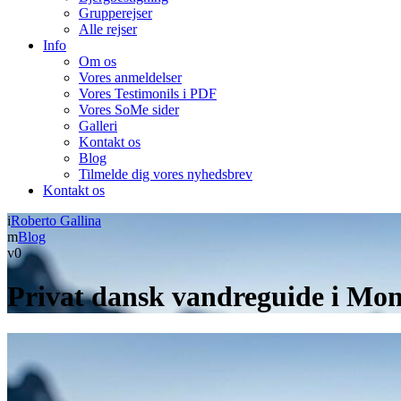
Grupperejser
Alle rejser
Info
Om os
Vores anmeldelser
Vores Testimonils i PDF
Vores SoMe sider
Galleri
Kontakt os
Blog
Tilmelde dig vores nyhedsbrev
Kontakt os
Roberto Gallina
Blog
0
Privat dansk vandreguide i Mont