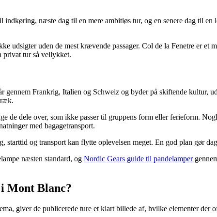
 indkøring, næste dag til en mere ambitiøs tur, og en senere dag til en
ke udsigter uden de mest krævende passager. Col de la Fenetre er et mer
privat tur så vellykket.
 gennem Frankrig, Italien og Schweiz og byder på skiftende kultur, uds
træk.
e de dele over, som ikke passer til gruppens form eller ferieform. No
rnatninger med bagagetransport.
alg, starttid og transport kan flytte oplevelsen meget. En god plan gør 
ndelampe næsten standard, og
Nordic Gears guide til pandelamper
gennemg
 i Mont Blanc?
ema, giver de publicerede ture et klart billede af, hvilke elementer der 