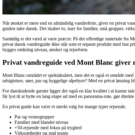
Når ønsket er mere end en almindelig vandreferie, giver en privat va
guiden taler dansk. Det skaber ro, især for familier, små grupper, virk
Samtidig er det værd at være præcis: På det offentlige materiale fr
privat dansk vandreguide ikke står som et separat produkt med fast pri
bygges omkring niveau, ønsker og rejseform.
Privat vandreguide ved Mont Blanc giver m
Mont Blanc-området er spektakulært, men det er også et område med 
udsigtsture, søer, pas og hyggelige alpebyer? Med en privat løsning bli
For dansktalende gæster ligger der også en klar kvalitet i at kunne tal
får lyst til at bytte en lang etape ud med en panorama-rute, gør dire
En privat guide kan være et stærkt valg for mange typer rejsende.
Par og vennegrupper
Familier med blandet niveau
+50-rejsende med fokus på tryghed
Virksomheder og små teams