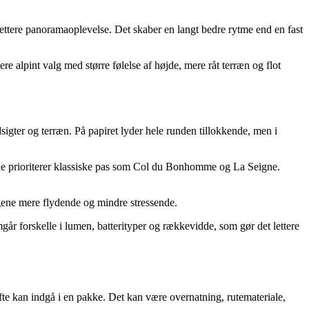
 lettere panoramaoplevelse. Det skaber en langt bedre rytme end en fast
e alpint valg med større følelse af højde, mere råt terræn og flot
igter og terræn. På papiret lyder hele runden tillokkende, men i
gle prioriterer klassiske pas som Col du Bonhomme og La Seigne.
dagene mere flydende og mindre stressende.
år forskelle i lumen, batterityper og rækkevidde, som gør det lettere
ofte kan indgå i en pakke. Det kan være overnatning, rutemateriale,