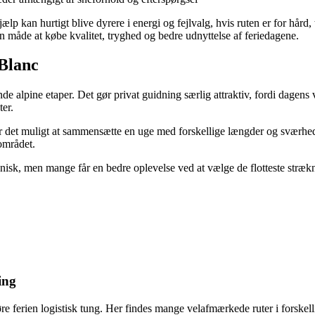
lp kan hurtigt blive dyrere i energi og fejlvalg, hvis ruten er for hård,
n måde at købe kvalitet, tryghed og bedre udnyttelse af feriedagene.
Blanc
lpine etaper. Det gør privat guidning særlig attraktiv, fordi dagens va
er.
r det muligt at sammensætte en uge med forskellige længder og sværhedsg
 området.
nisk, men mange får en bedre oplevelse ved at vælge de flotteste stræk
ing
gøre ferien logistisk tung. Her findes mange velafmærkede ruter i forsk