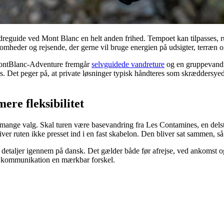
ndreguide ved Mont Blanc en helt anden frihed. Tempoet kan tilpasses, r
somheder og rejsende, der gerne vil bruge energien på udsigter, terræn og
a MontBlanc-Adventure fremgår
selvguidede vandreture
og en gruppevandr
s. Det peger på, at private løsninger typisk håndteres som skræddersyede
ere fleksibilitet
mange valg. Skal turen være basevandring fra Les Contamines, en dels
ver ruten ikke presset ind i en fast skabelon. Den bliver sat sammen, så 
e detaljer igennem på dansk. Det gælder både før afrejse, ved ankomst og
kte kommunikation en mærkbar forskel.