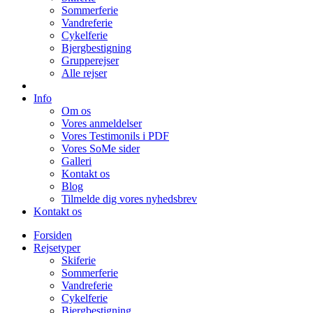
Sommerferie
Vandreferie
Cykelferie
Bjergbestigning
Grupperejser
Alle rejser
Info
Om os
Vores anmeldelser
Vores Testimonils i PDF
Vores SoMe sider
Galleri
Kontakt os
Blog
Tilmelde dig vores nyhedsbrev
Kontakt os
Forsiden
Rejsetyper
Skiferie
Sommerferie
Vandreferie
Cykelferie
Bjergbestigning