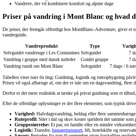
Vandrere, der vil kombinere komfort og alpine dage
Priser på vandring i Mont Blanc og hvad d
De priser, der fremgår offentligt hos MontBlanc-Adventure, giver et ny
vandreguide.
Vandreprodukt
Type
Varig
Selvguidet vandreuge i Les Contamines
Selvguidet
7 d
Vandring i gruppe med dansk turleder
Guidet gruppe
7 d
Vandring rundt om Mont Blanc
Selvguidet
7 dage / 6 næt
Tabellen viser især én ting: Guidning, logistik og ruteopbygning påvir
Prisen vil også afhænge af, om der er tale om en dagsvandring, flere da
Derfor er det mere realistisk at tænke på privat guidning som et tilbud
Efter de offentlige oplysninger er der flere elementer, som typisk drive
Varighed:
Halvdagsvandring, heldag eller flere sammenhæng
Ruteprofil:
Stier i dal og skov koster sjældent det samme som p
Gruppestørrelse:
Et par, en familie eller en mindre virksomhe
Logistik:
Transfer,
bagagetransport
, lift, hotelskifte og reserva
Sæson:
Perioden fra juni til september giver forskellige muligh