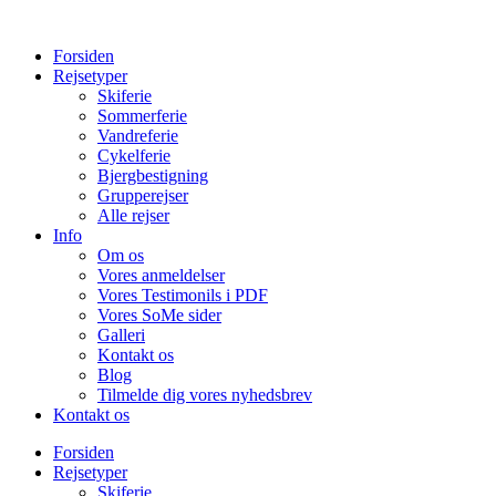
Forsiden
Rejsetyper
Skiferie
Sommerferie
Vandreferie
Cykelferie
Bjergbestigning
Grupperejser
Alle rejser
Info
Om os
Vores anmeldelser
Vores Testimonils i PDF
Vores SoMe sider
Galleri
Kontakt os
Blog
Tilmelde dig vores nyhedsbrev
Kontakt os
Forsiden
Rejsetyper
Skiferie