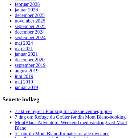
februar 2026
januar 2026
december 2025
november 2025
september 2025
december 2024
september 2024
maj 2024
maj 2021
januar 2021
december 2020
september 2019
august 2019
juni 2019
maj 2019
januar 2019
Seneste indlæg
7 aktive rejser i Frankrig for voksne vennegrupper
7 ting om Refuge du Goûter før din Mont Blanc-booking
MontBlanc Adventure: Weekend med vandring ved Mont
Blanc
5 Tour du Mont Blanc-formater for alle niveauer