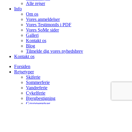
Alle rejser
Info
Om os
Vores anmeldelser
Vores Testimonils i PDF
Vores SoMe sider
Galleri
Kontakt os
Blog
Tilmelde dig vores nyhedsbrev
Kontakt os
Forsiden
Rejsetyper
Skiferie
Sommerferie
Vandreferie
Cykelferie
Bjergbestigning
Grupperejser
Alle rejser
Info
Om os
Vores anmeldelser
Vores Testimonils i PDF