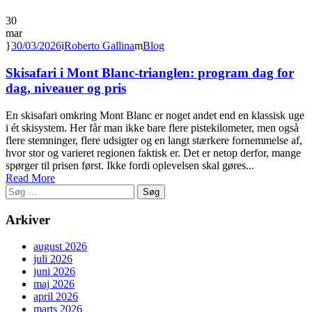
30
mar
30/03/2026
Roberto Gallina
Blog
Skisafari i Mont Blanc‑trianglen: program dag for
dag, niveauer og pris
En skisafari omkring Mont Blanc er noget andet end en klassisk uge
i ét skisystem. Her får man ikke bare flere pistekilometer, men også
flere stemninger, flere udsigter og en langt stærkere fornemmelse af,
hvor stor og varieret regionen faktisk er. Det er netop derfor, mange
spørger til prisen først. Ikke fordi oplevelsen skal gøres...
Read More
Søg
efter:
Arkiver
august 2026
juli 2026
juni 2026
maj 2026
april 2026
marts 2026