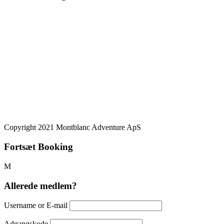
På vores side kan du benytte følgende betalingskort: VISA/Dankort
– Mastercard – VISA – American Express – JCB – Mobilepay
Copyright 2021 Montblanc Adventure ApS
Fortsæt Booking
Allerede medlem?
Username or E-mail
Adgangskode