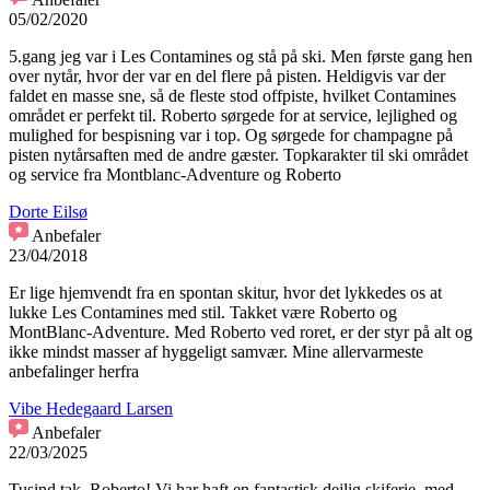
05/02/2020
5.gang jeg var i Les Contamines og stå på ski. Men første gang hen
over nytår, hvor der var en del flere på pisten. Heldigvis var der
faldet en masse sne, så de fleste stod offpiste, hvilket Contamines
området er perfekt til. Roberto sørgede for at service, lejlighed og
mulighed for bespisning var i top. Og sørgede for champagne på
pisten nytårsaften med de andre gæster. Topkarakter til ski området
og service fra Montblanc-Adventure og Roberto
Dorte Eilsø
Anbefaler
23/04/2018
Er lige hjemvendt fra en spontan skitur, hvor det lykkedes os at
lukke Les Contamines med stil. Takket være Roberto og
MontBlanc-Adventure. Med Roberto ved roret, er der styr på alt og
ikke mindst masser af hyggeligt samvær. Mine allervarmeste
anbefalinger herfra
Vibe Hedegaard Larsen
Anbefaler
22/03/2025
Tusind tak, Roberto! Vi har haft en fantastisk dejlig skiferie, med