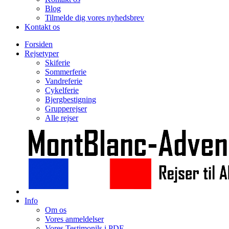
Blog
Tilmelde dig vores nyhedsbrev
Kontakt os
Forsiden
Rejsetyper
Skiferie
Sommerferie
Vandreferie
Cykelferie
Bjergbestigning
Grupperejser
Alle rejser
Info
Om os
Vores anmeldelser
Vores Testimonils i PDF