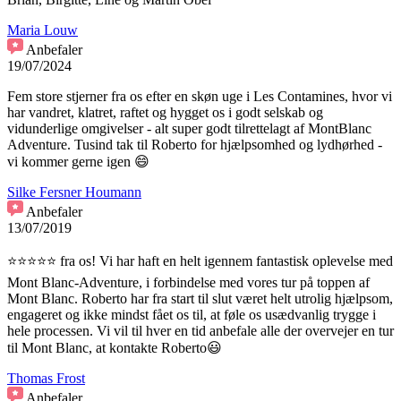
Maria Louw
Anbefaler
19/07/2024
Fem store stjerner fra os efter en skøn uge i Les Contamines, hvor vi
har vandret, klatret, raftet og hygget os i godt selskab og
vidunderlige omgivelser - alt super godt tilrettelagt af MontBlanc
Adventure. Tusind tak til Roberto for hjælpsomhed og lydhørhed -
vi kommer gerne igen 😄
Silke Fersner Houmann
Anbefaler
13/07/2019
⭐️⭐️⭐️⭐️⭐️ fra os! Vi har haft en helt igennem fantastisk oplevelse med
Mont Blanc-Adventure, i forbindelse med vores tur på toppen af
Mont Blanc. Roberto har fra start til slut været helt utrolig hjælpsom,
engageret og ikke mindst fået os til, at føle os usædvanlig trygge i
hele processen. Vi vil til hver en tid anbefale alle der overvejer en tur
til Mont Blanc, at kontakte Roberto😃
Thomas Frost
Anbefaler