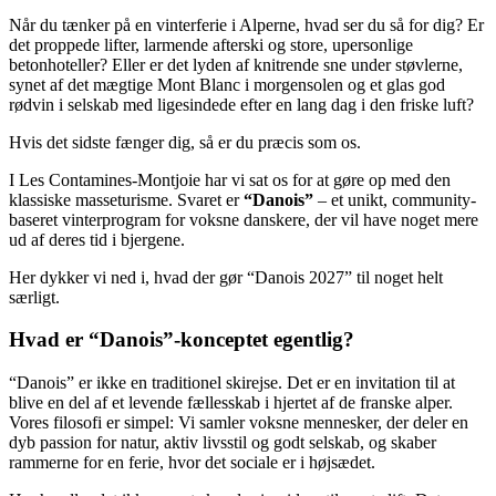
Når du tænker på en vinterferie i Alperne, hvad ser du så for dig? Er
det proppede lifter, larmende afterski og store, upersonlige
betonhoteller? Eller er det lyden af knitrende sne under støvlerne,
synet af det mægtige Mont Blanc i morgensolen og et glas god
rødvin i selskab med ligesindede efter en lang dag i den friske luft?
Hvis det sidste fænger dig, så er du præcis som os.
I Les Contamines-Montjoie har vi sat os for at gøre op med den
klassiske masseturisme. Svaret er
“Danois”
– et unikt, community-
baseret vinterprogram for voksne danskere, der vil have noget mere
ud af deres tid i bjergene.
Her dykker vi ned i, hvad der gør “Danois 2027” til noget helt
særligt.
Hvad er “Danois”-konceptet egentlig?
“Danois” er ikke en traditionel skirejse. Det er en invitation til at
blive en del af et levende fællesskab i hjertet af de franske alper.
Vores filosofi er simpel: Vi samler voksne mennesker, der deler en
dyb passion for natur, aktiv livsstil og godt selskab, og skaber
rammerne for en ferie, hvor det sociale er i højsædet.