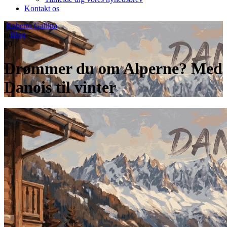
Kontakt os
Roberto Gallina
Blog
0
Drømmer du om Alperne? Med
Danois til vinter