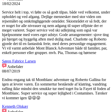
18/02/2024
Service helt i top, vi følte os så godt tilpas. både ved velkomst, under
opholdet og ved afgang. Dejlige mennesker med stor viden om
rejsemålet og omkringliggende områder. Skiområdet er så fedt, der
er noget for alle niveauer og nem adgang til super offpiste der er
meget varieret. Super service ved ski udlejning som også var
hjælpsomme med vores eget udstyr. Gode arrangementer: sjove ting
på bjerget og hyggelig aften med dejlig mad. Charlotte og Roberto
gjorde det til en fantastisk ferie, med deres personlige engagement.
Vi vil varmt anbefale Mont Blanck Adventure både til familier, par,
enkelt personer eller grupper. mvh. Pia, Thomas og børnene
Søren Fabrice Larsen
Anbefaler
08/07/2019
Endnu engang tak til Montblanc adventure og Roberto Gallina for
igen at levere varen. En sommertur bestående af klatring, vandring
rafling ikke mindst den smukke tur med toget fra la Fayet til foden af
Montblanc. Super service og super lejlighed i Contamines. Tænker
vi kommer igen 😜😜😜
Kenneth Olskær
Anbefaler