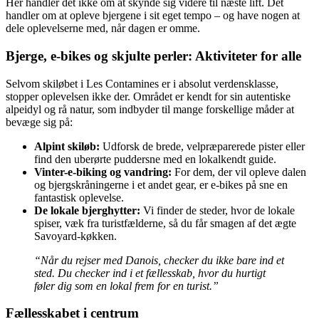
Her handler det ikke om at skynde sig videre til næste lift. Det
handler om at opleve bjergene i sit eget tempo – og have nogen at
dele oplevelserne med, når dagen er omme.
Bjerge, e-bikes og skjulte perler: Aktiviteter for alle
Selvom skiløbet i Les Contamines er i absolut verdensklasse,
stopper oplevelsen ikke der. Området er kendt for sin autentiske
alpeidyl og rå natur, som indbyder til mange forskellige måder at
bevæge sig på:
Alpint skiløb:
Udforsk de brede, velpræparerede pister eller
find den uberørte puddersne med en lokalkendt guide.
Vinter-e-biking og vandring:
For dem, der vil opleve dalen
og bjergskråningerne i et andet gear, er e-bikes på sne en
fantastisk oplevelse.
De lokale bjerghytter:
Vi finder de steder, hvor de lokale
spiser, væk fra turistfælderne, så du får smagen af det ægte
Savoyard-køkken.
“Når du rejser med Danois, checker du ikke bare ind et
sted. Du checker ind i et fællesskab, hvor du hurtigt
føler dig som en lokal frem for en turist.”
Fællesskabet i centrum