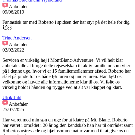
Anbefaler
09/06/2019
Fantastisk tur med Roberto i spidsen der har styr på det hele for dig
🙌🏻
Trine Andersen
Anbefaler
02/02/2022
Servicen er virkelig høj i MontBlanc-Adventure. Vi vil helt klar
anbefale alle at bruge dette rejseselskab til aktiv familietur som vi er
på i denne uge, hvor vi er 15 familiemedlemmer afsted. Roberto har
stået på pinde for os både før turen og under turen. Han bød os
velkomne og havde alle informationerne klar til os. Vi følte os
virkelig holdt i hånden og trygge ved at alt var klappet og klart.
Ulrik Juhl
Anbefaler
25/07/2025
Har været med min søn en uge for at klatre på Mt. Blanc. Roberto
har været i området i 20 år og den kendskab han har til området samt
Robertos ustressede og hjælpsomme natur var med til at give os en