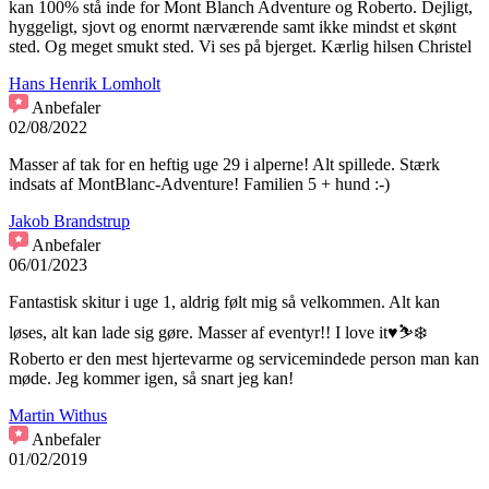
kan 100% stå inde for Mont Blanch Adventure og Roberto. Dejligt,
hyggeligt, sjovt og enormt nærværende samt ikke mindst et skønt
sted. Og meget smukt sted. Vi ses på bjerget. Kærlig hilsen Christel
Hans Henrik Lomholt
Anbefaler
02/08/2022
Masser af tak for en heftig uge 29 i alperne! Alt spillede. Stærk
indsats af MontBlanc-Adventure! Familien 5 + hund :-)
Jakob Brandstrup
Anbefaler
06/01/2023
Fantastisk skitur i uge 1, aldrig følt mig så velkommen. Alt kan
løses, alt kan lade sig gøre. Masser af eventyr!! I love it♥️⛷️❄️
Roberto er den mest hjertevarme og servicemindede person man kan
møde. Jeg kommer igen, så snart jeg kan!
Martin Withus
Anbefaler
01/02/2019