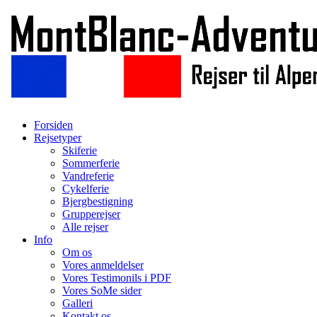
Forsiden
Rejsetyper
Skiferie
Sommerferie
Vandreferie
Cykelferie
Bjergbestigning
Grupperejser
Alle rejser
Info
Om os
Vores anmeldelser
Vores Testimonils i PDF
Vores SoMe sider
Galleri
Kontakt os