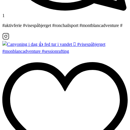
1
#aktivferie #visespåbjerget #ronchailsport #montblancadventure #