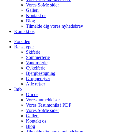
Vores SoMe sider
Galleri
Kontakt os
Blog
Tilmelde dig vores nyhedsbrev
Kontakt os
Forsiden
Rejsetyper
Skiferie
Sommerferie
Vandreferie
Cykelferie
Bjergbestigning
Grupperejser
Alle rejser
Info
Om os
Vores anmeldelser
Vores Testimonils i PDF
Vores SoMe sider
Galleri
Kontakt os
Blog
Tilmelde dig vores nyhedsbrev