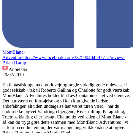
MontBlanc-
Adventure
https://www.facebook.com/387590404597712/reviews
Brian Hørup
Anbefaler
20/07/2019
En fantastisk uge med godt vejr og nogle virkelig gode oplevelser i
godt selskab - tak til Roberto Gallina og Charlotte for godt værtskab,
MontBlanc-Adventures holder til i Les Contamines tæt ved Geneve.
Det har været en fornøjelse og vi kan kun give de bedste
anbefalinger, alt uden undtagelse har været turen værd - har du
endnu ikke prøvet Vandring i bjergene, River rafting, Paragliding,
Trætops klatring eller besøgt Chamonix ved siden af Mont Blanc -
så kan du trygt gøre dette sammen med MontBlanc-Adventures - vi
er klar på endnu en tur, der var mange ting vi ikke nåede at prøve.
Brian, Birgitte, Line og Martin Obel