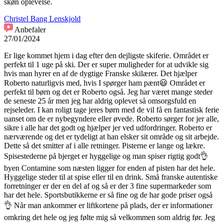
skøn oplevelse.
Christel Bang Lenskjold
Anbefaler
27/01/2024
Er lige kommet hjem i dag efter den dejligste skiferie. Området er
perfekt til 1 uge på ski. Der er super muligheder for at udvikle sig
hvis man hyrer en af de dygtige Franske skilærer. Det hjælper
Roberto naturligvis med, hvis I spørger ham pænt😃 Området er
perfekt til børn og det er Roberto også. Jeg har været mange steder
de seneste 25 år men jeg har aldrig oplevet så omsorgsfuld en
rejseleder. I kan roligt tage jeres børn med de vil få en fantastisk ferie
uanset om de er nybegyndere eller øvede. Roberto sørger for jer alle,
sikre i alle har det godt og hjælper jer ved udfordringer. Roberto er
nærværende og det er tydeligt at han elsker sit område og sit arbejde.
Dette så det smitter af i alle retninger. Pisterne er lange og lækre.
Spisestederne på bjerget er hyggelige og man spiser rigtig godt👌
byen Contamine som næsten ligger for enden af pisten har det hele.
Hyggelige steder til at spise eller til en drink. Små franske autentiske
forretninger er der en del af og så er der 3 fine supermarkeder som
har det hele. Sportsbutikkerne er så fine og de har gode priser også
👌 Når man ankommer er liftkortene på plads, der er informationer
omkring det hele og jeg følte mig så velkommen som aldrig før. Jeg