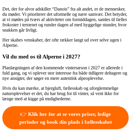
Det, der for alvor adskiller “Danois” fra alt andet, er de mennesker,
du møder. Vi prioriterer det uformelle og nære samvær. Det betyder,
at vi mødes på tværs af aktiviteter om formiddagen, samles til fælles
frokoster i terrænet og runder dagen af med hyggelige stunder, hvor
snakken går livligt.
Her skabes venskaber, der ofte rækker langt ud over selve ugen i
Alperne.
Vil du med os til Alperne i 2027?
Planlægningen af den kommende vintersæson i 2027 er allerede i
fuld gang, og vi oplever stor interesse fra både tidligere deltagere og
nye ansigter, der søger en mere autentisk alpeoplevelse.
Hvis du kan mærke, at bjergluft, fællesskab og uforglemmelige
naturoplevelser er det, du har brug for til vinter, så vent ikke for
længe med at kigge på mulighederne.
👉
Klik her for at se vores priser, ledige
perioder og book din plads i fællesskabet