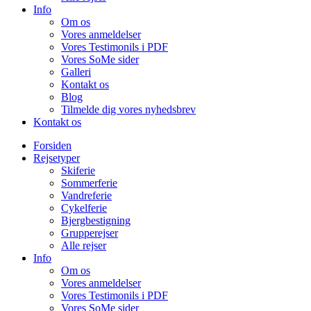
Info
Om os
Vores anmeldelser
Vores Testimonils i PDF
Vores SoMe sider
Galleri
Kontakt os
Blog
Tilmelde dig vores nyhedsbrev
Kontakt os
Forsiden
Rejsetyper
Skiferie
Sommerferie
Vandreferie
Cykelferie
Bjergbestigning
Grupperejser
Alle rejser
Info
Om os
Vores anmeldelser
Vores Testimonils i PDF
Vores SoMe sider