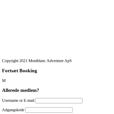
På vores side kan du benytte følgende betalingskort: VISA/Dankort
– Mastercard – VISA – American Express – JCB – Mobilepay
Copyright 2021 Montblanc Adventure ApS
Fortsæt Booking
Allerede medlem?
Username or E-mail
Adgangskode